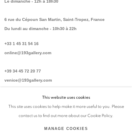
Le dimanche - 12h à 18h30
6 rue du Cépoun San Martin, Saint-Tropez, France
Du lundi au dimanche - 10h30 à 22h
+33 1 45 31 54 16
online@193gallery.com
+39 34 45 72 20 77
venice@193gallery.com
This website uses cookies
+33 06 30 14 62 16
This site uses cookies to help make it more useful to you. Please
saint-tropez@193gallery.com
contact us to find out more about our Cookie Policy.
MANAGE COOKIES