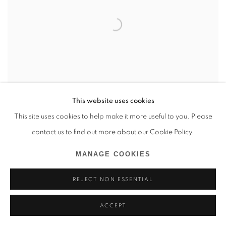
This website uses cookies
This site uses cookies to help make it more useful to you. Please
contact us to find out more about our Cookie Policy.
ROXANE MBANGA EXPOSE NOIRES
MANAGE COOKIES
DANS LA TOUTE NOUVELLE MAISON
DES MONDES AFRICAINS
REJECT NON ESSENTIAL
6 OCT 2025
ACCEPT